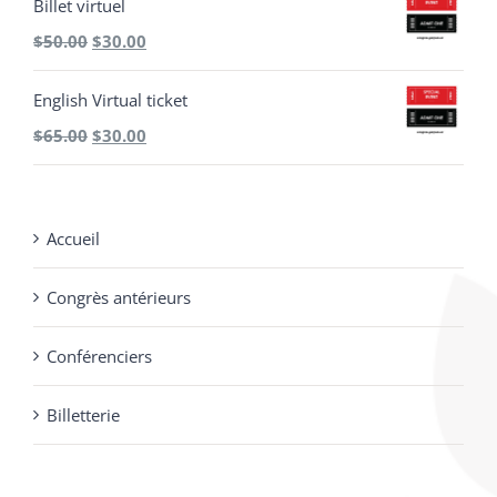
Billet virtuel
Le
Le
$
50.00
$
30.00
prix
prix
English Virtual ticket
initial
actuel
Le
Le
$
65.00
$
30.00
était :
est :
prix
prix
$50.00.
$30.00.
initial
actuel
Accueil
était :
est :
$65.00.
$30.00.
Congrès antérieurs
Conférenciers
Billetterie