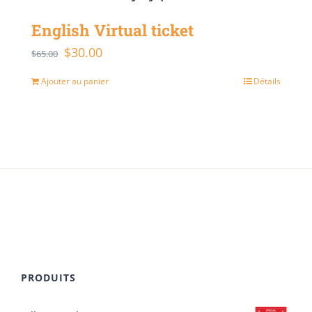
English Virtual ticket
$
30.00
Le
Le
$
65.00
prix
prix
Ajouter au panier
Détails
initial
actuel
était :
est :
$65.00.
$30.00.
PRODUITS