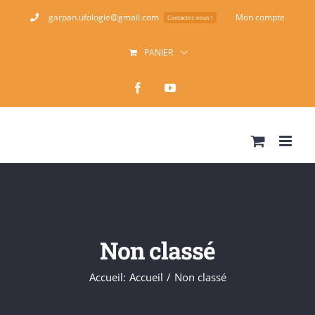
Passer
garpan.ufologie@gmail.com
Mon compte
Contactez-nous !
au
PANIER
contenu
Facebook
YouTube
Non classé
Accueil
:
Accueil
/
Non classé