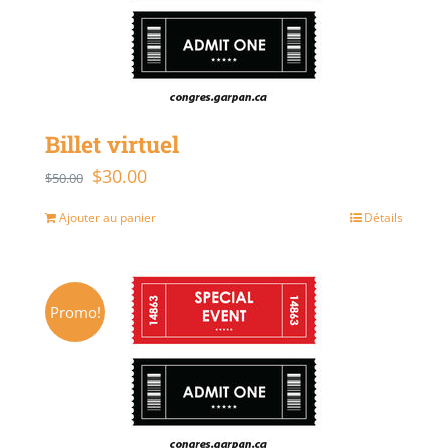
Billet virtuel
$
30.00
Le
Le
$
50.00
prix
prix
Ajouter au panier
Détails
initial
actuel
était :
est :
$50.00.
$30.00.
Promo!