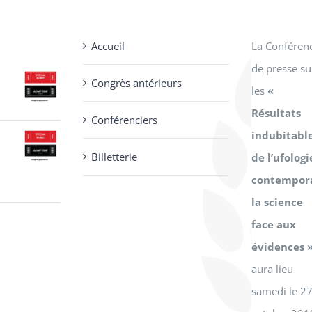
Accueil
La Conféren
de presse su
Congrès antérieurs
les
«
Résultats
Conférenciers
x
indubitabl
uel
Billetterie
de l’ufologi
:
contempora
.00.
la science
x
face aux
uel
évidences 
:
aura lieu
.00.
samedi le 2