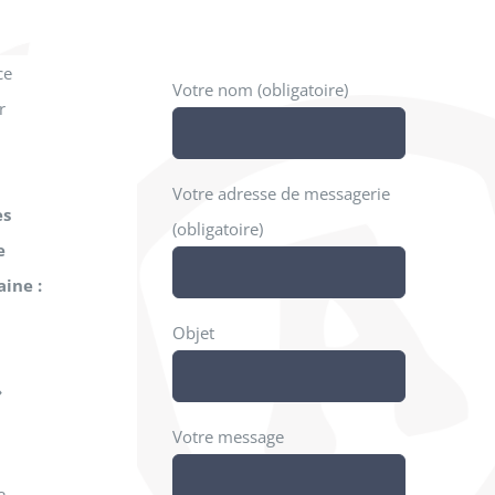
ce
Votre nom (obligatoire)
r
Votre adresse de messagerie
es
(obligatoire)
e
ine :
Objet
»
Votre message
7