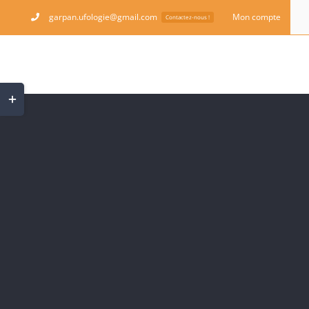
Passer
garpan.ufologie@gmail.com
Mon compte
Contactez-nous !
au
contenu
Bascule
de
la
zone
de
la
barre
coulissante