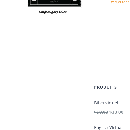
éta
Ajouter a
$5
PRODUITS
Billet virtuel
Le
Le
$
50.00
$
30.00
prix
pri
English Virtual