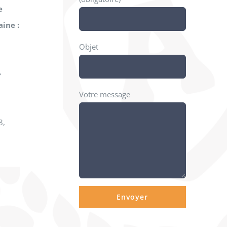
e
ine :
Objet
»
Votre message
7
8,