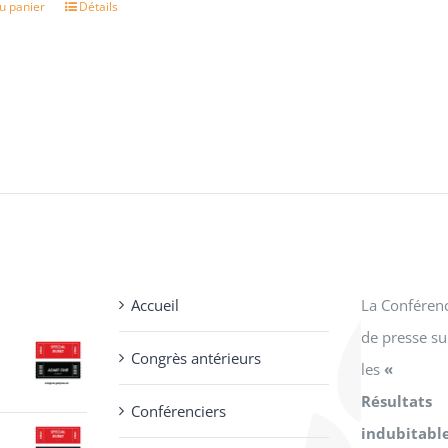
it :
est :
u panier
Détails
0.00.
$30.00.
Accueil
La Conféren
de presse su
Congrès antérieurs
les
«
Résultats
Conférenciers
x
indubitabl