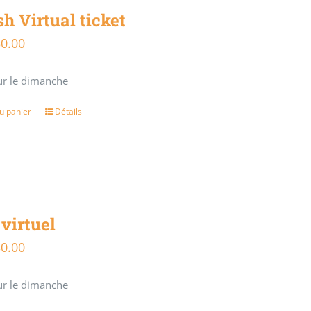
sh Virtual ticket
30.00
Le
ix
prix
ur le dimanche
tial
actuel
it :
est :
u panier
Détails
5.00.
$30.00.
 virtuel
30.00
Le
ix
prix
ur le dimanche
tial
actuel