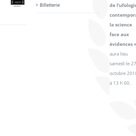
uel
Billetterie
de l’ufologi
:
contempora
.00.
la science
x
face aux
uel
évidences 
:
aura lieu
.00.
samedi le 2
octobre 201
à 13 h 00.