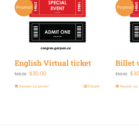
Promo!
Promo!
English Virtual ticket
Billet 
$
30.00
$
30
Le
Le
Le
$
65.00
$
50.00
prix
prix
prix
Ajouter au panier
Détails
Ajouter au
initial
actuel
initi
était :
est :
était
$65.00.
$30.00.
$50