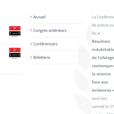
Accueil
La Conféren
de presse su
Congrès antérieurs
les
«
Résultats
Conférenciers
x
indubitabl
uel
Billetterie
de l’ufologi
:
contempora
.00.
la science
x
face aux
uel
évidences 
:
aura lieu
.00.
samedi le 2