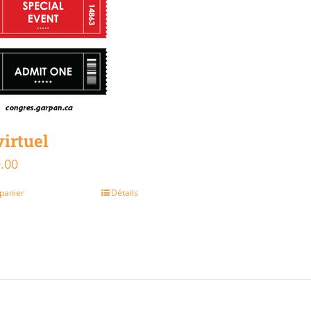
virtuel
.00
Le
prix
 panier
Détails
al
actuel
 :
est :
.00.
$30.00.