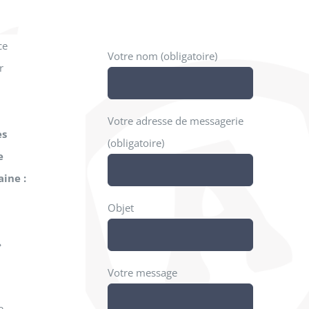
ce
Votre nom (obligatoire)
r
Votre adresse de messagerie
es
(obligatoire)
e
ine :
Objet
»
Votre message
7