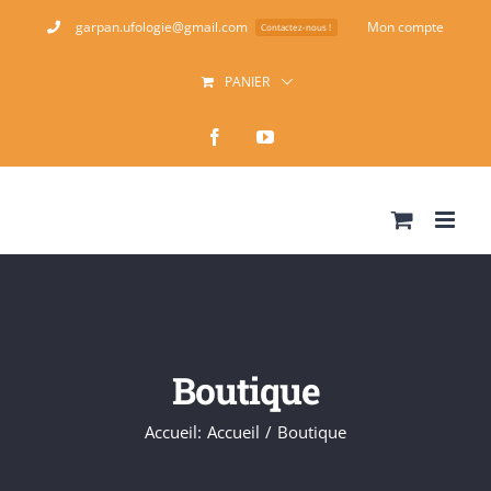
Passer
garpan.ufologie@gmail.com
Mon compte
Contactez-nous !
au
PANIER
contenu
Facebook
YouTube
Boutique
Accueil
:
Accueil
/
Boutique