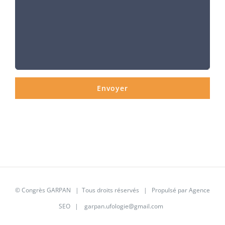
©
Congrès GARPAN
| Tous droits réservés | Propulsé par
Agence
SEO
|
garpan.ufologie@gmail.com