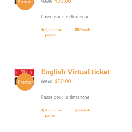
$
30.00
Le
Le
Promo!
$
50.00
prix
prix
Passe pour le dimanche
initial
actuel
était :
est :
Ajouter au
Détails
panier
$50.00.
$30.00.
English Virtual ticket
$
30.00
Le
Le
Promo!
$
65.00
prix
prix
Passe pour le dimanche
initial
actuel
était :
est :
Ajouter au
Détails
panier
$65.00.
$30.00.