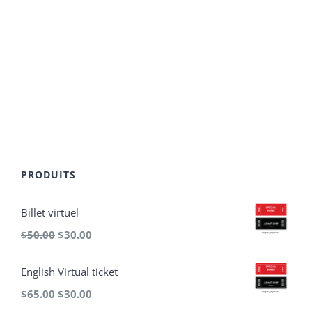
PRODUITS
Billet virtuel
Le
Le
$
50.00
$
30.00
prix
prix
English Virtual ticket
initial
actuel
Le
Le
$
65.00
$
30.00
était :
est :