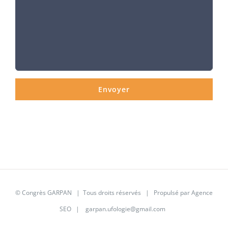
©
Congrès GARPAN
| Tous droits réservés | Propulsé par
Agence
SEO
|
garpan.ufologie@gmail.com