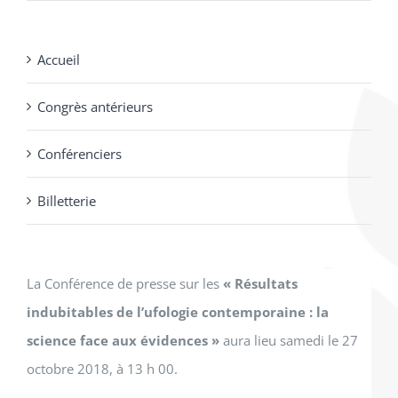
prix
prix
$50.00.
$30.00.
initial
actuel
Accueil
était :
est :
$65.00.
$30.00.
Congrès antérieurs
Conférenciers
Billetterie
La Conférence de presse sur les
« Résultats
indubitables de l’ufologie contemporaine : la
science face aux évidences »
aura lieu samedi le 27
octobre 2018, à 13 h 00.