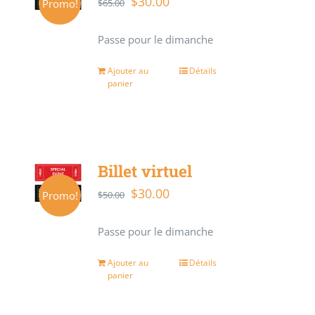
$
30.00
Le
Le
Promo!
$
65.00
prix
prix
Passe pour le dimanche
initial
actuel
était :
est :
Ajouter au
Détails
panier
$65.00.
$30.00.
Billet virtuel
$
30.00
Le
Le
Promo!
$
50.00
prix
prix
Passe pour le dimanche
initial
actuel
était :
est :
Ajouter au
Détails
panier
$50.00.
$30.00.