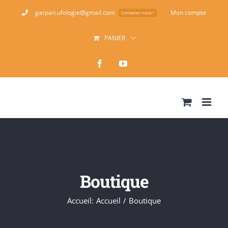
Passer
garpan.ufologie@gmail.com
Mon compte
Contactez-nous !
au
PANIER
contenu
Facebook
YouTube
Boutique
Accueil
:
Accueil
/
Boutique