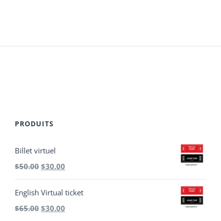
PRODUITS
Billet virtuel
Le
Le
$
50.00
$
30.00
prix
prix
English Virtual ticket
initial
actuel
Le
Le
$
65.00
$
30.00
était :
est :