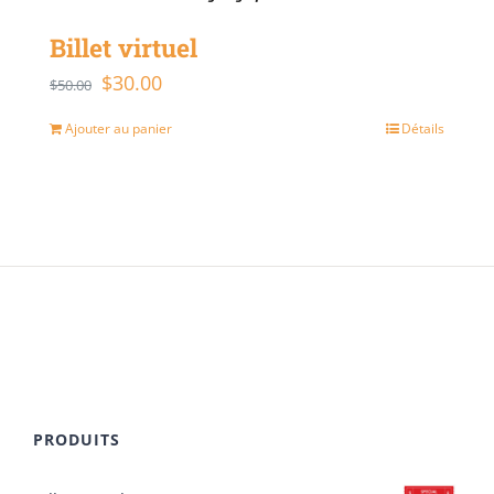
Billet virtuel
$
30.00
Le
Le
$
50.00
prix
prix
Ajouter au panier
Détails
initial
actuel
était :
est :
$50.00.
$30.00.
PRODUITS