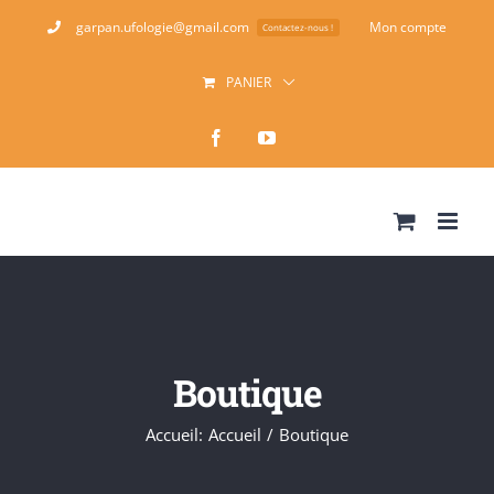
Passer
garpan.ufologie@gmail.com
Mon compte
Contactez-nous !
au
PANIER
contenu
Facebook
YouTube
Boutique
Accueil
:
Accueil
/
Boutique