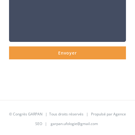
©
Congrès GARPAN
| Tous droits réservés | Propulsé par
Agence
SEO
|
garpan.ufologie@gmail.com