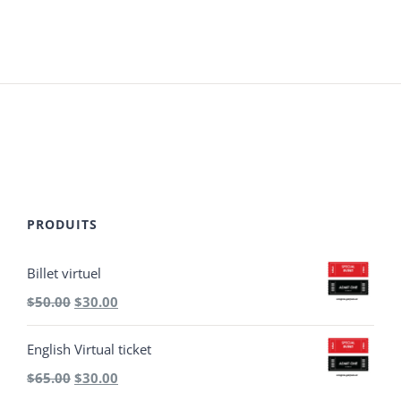
PRODUITS
Billet virtuel
Le
Le
$
50.00
$
30.00
prix
prix
English Virtual ticket
initial
actuel
Le
Le
$
65.00
$
30.00
était :
est :