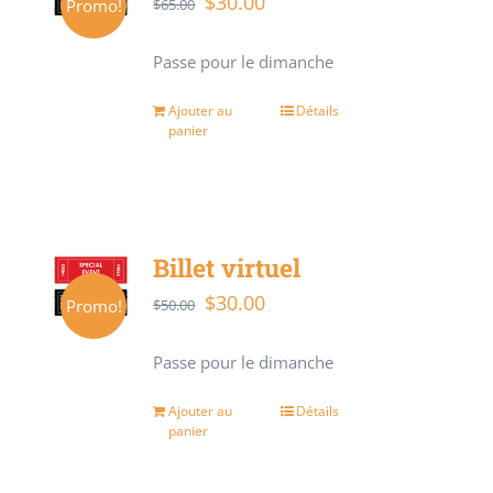
$
30.00
Le
Le
Promo!
$
65.00
prix
prix
Passe pour le dimanche
initial
actuel
était :
est :
Ajouter au
Détails
panier
$65.00.
$30.00.
Billet virtuel
$
30.00
Le
Le
Promo!
$
50.00
prix
prix
Passe pour le dimanche
initial
actuel
était :
est :
Ajouter au
Détails
panier
$50.00.
$30.00.