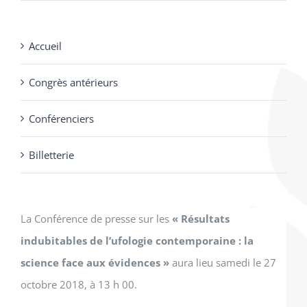
prix
prix
$50.00.
$30.00.
initial
actuel
Accueil
était :
est :
$65.00.
$30.00.
Congrès antérieurs
Conférenciers
Billetterie
La Conférence de presse sur les
« Résultats
indubitables de l’ufologie contemporaine : la
science face aux évidences »
aura lieu samedi le 27
octobre 2018, à 13 h 00.