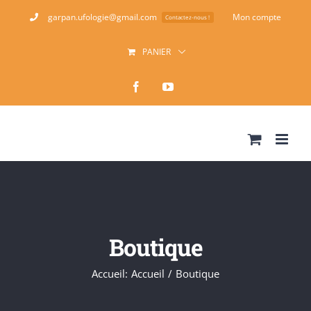
Passer
garpan.ufologie@gmail.com
Mon compte
Contactez-nous !
au
PANIER
contenu
Facebook
YouTube
Boutique
Accueil
:
Accueil
/
Boutique